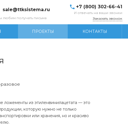
+7 (800) 302-66-41
sale@ttksistema.ru
И отвечать на ваши звонки
ы любим получать письма
Заказать звонок
Я
ПРОЕКТЫ
КОНТАКТЫ
я
разовое
е ложементы из этиленвинилацетата — это
продукции, которую нужно не только
анспортировки или хранения, но и красиво
елю.