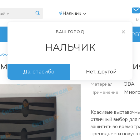
Нальчик
М
ВАШ ГОРОД
ПРОИЗВОДСТВО
ФОТОГАЛЕРЕ
НАЛЬЧИК
 оборудования
 медицинского оборудовани
Да, спасибо
Нет, другой
ЭВА
Материал
Много
Применение
Красивые выставочны
отличный выбор для 
защитить во время тр
преподнести покупат