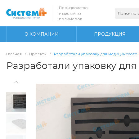
Производство
изделий из
полимеров
О КОМПАНИИ
ПРОДУКЦИЯ
Главная
/
Проекты
/
Разработали упаковку для медицинского
Разработали упаковку для
‹