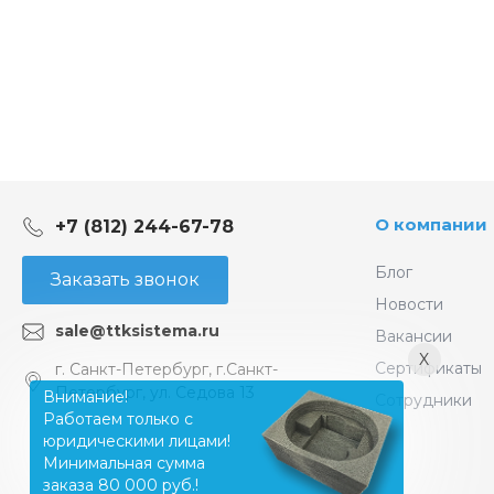
О компании
+7 (812) 244-67-78
Блог
Заказать звонок
Новости
sale@ttksistema.ru
Вакансии
X
Сертификаты
г. Санкт-Петербург, г.Санкт-
Петербург, ул. Седова 13
Внимание!
Сотрудники
Работаем только с
юридическими лицами!
Минимальная сумма
заказа 80 000 руб.!