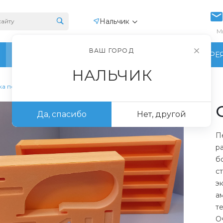
Нальчик
М
ВАШ ГОРОД
ПРОИЗВОДСТВО
ФОТОГАЛЕРЕ
НАЛЬЧИК
а пеноплекса
Да, спасибо
Нет, другой
П
р
б
с
э
а
т
О