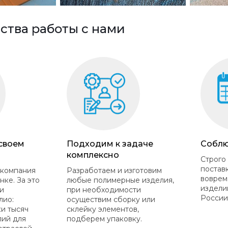
тва работы с нами
 своем
Подходим к задаче
Соблю
комплексно
Строго
постав
 компания
Разработаем и изготовим
воврем
нке. За это
любые полимерные изделия,
издели
и
при необходимости
России
лио:
осуществим сборку или
ки тысяч
склейку элементов,
лий для
подберем упаковку.