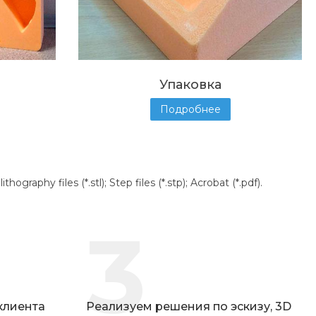
Упаковка
Подробнее
aphy files (*.stl); Step files (*.stp); Acrobat (*.pdf).
3
 клиента
Реализуем решения по эскизу, 3D