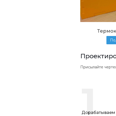
Термо
По
Проектиро
Присылайте чертежи в
1
Дорабатываем 