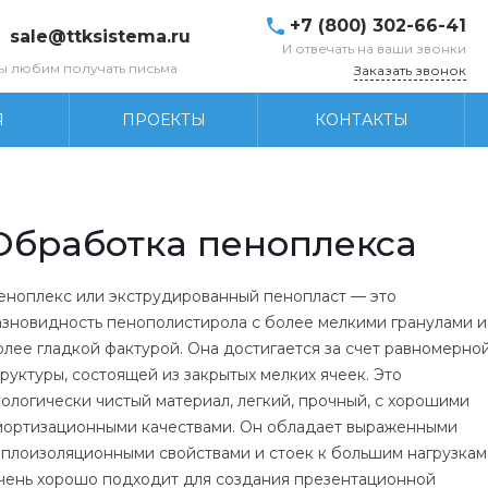
+7 (800) 302-66-41
sale@ttksistema.ru
И отвечать на ваши звонки
ы любим получать письма
Заказать звонок
Я
ПРОЕКТЫ
КОНТАКТЫ
Обработка пеноплекса
еноплекс или экструдированный пенопласт — это
азновидность пенополистирола с более мелкими гранулами и
олее гладкой фактурой. Она достигается за счет равномерно
труктуры, состоящей из закрытых мелких ячеек. Это
кологически чистый материал, легкий, прочный, с хорошими
мортизационными качествами. Он обладает выраженными
еплоизоляционными свойствами и стоек к большим нагрузкам
чень хорошо подходит для создания презентационной