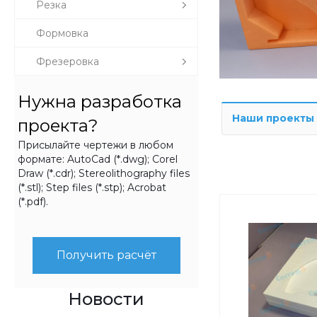
Резка
Формовка
Фрезеровка
Нужна разработка
Наши проекты
проекта?
Присылайте чертежи в любом
формате: AutoCad (*.dwg); Corel
Draw (*.cdr); Stereolithography files
(*.stl); Step files (*.stp); Acrobat
(*.pdf).
Получить расчёт
Новости