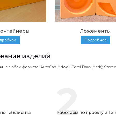
контейнеры
Ложементы
дробнее
Подробнее
вание изделий
 любом формате: AutoCad (*.dwg); Corel Draw (*.cdr); Stereolithogr
2
по ТЗ клиента
Работаем по проекту и ТЗ