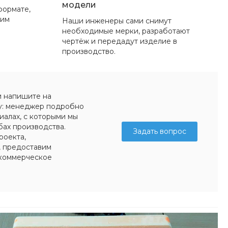
модели
формате,
вим
Наши инженеры сами снимут
необходимые мерки, разработают
чертёж и передадут изделие в
производство.
и напишите на
у: менеджер подробно
иалах, с которыми мы
бах производства.
Задать вопрос
роекта,
, предоставим
коммерческое