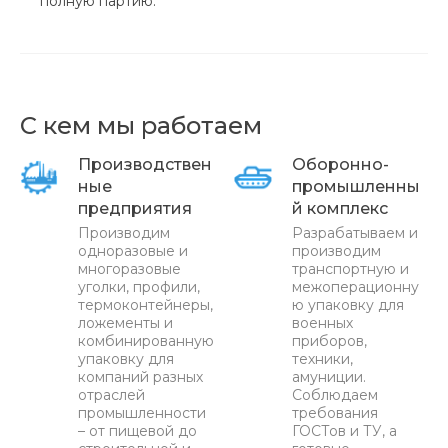
полную партию.
С кем мы работаем
Производствен
Оборонно-
ные
промышленны
предприятия
й комплекс
Производим
Разрабатываем и
одноразовые и
производим
многоразовые
транспортную и
уголки, профили,
межоперационну
термоконтейнеры,
ю упаковку для
ложементы и
военных
комбинированную
приборов,
упаковку для
техники,
компаний разных
амуниции.
отраслей
Соблюдаем
промышленности
требования
– от пищевой до
ГОСТов и ТУ, а