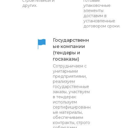
строительной и
готовые
других.
упаковочные
элементы
доставим в
установленные
договором сроки.
Государственн
ые компании
(тендеры и
госзаказы)
Сотрудничаем с
унитарными
предприятиями,
реализуем
государственные
заказы, участвуем
в тендерах:
используем
сертифицированн
ые материалы,
обеспечиваем
контракты, строго
соблюдаем