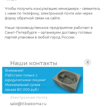
Чтобы получить консультацию менеджера – свяжитесь
с нами по телефону, электронной почте или через
форму обратной связи на сайте.
Наше производственное предприятие работает в
Санкт-Петербурге – организуем доставку готовых
партий упаковки в любой город России.
Наши контакты
X
Внимание!
Адрес:
Работаем только с
юридическими лицами!
г. Санкт-Петербург
Минимальная сумма
ул. Седова 13, офис 247
заказа 80 000 руб.!
Электронная почта:
sale@ttksistema.ru