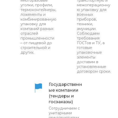
многоразовые
транспортную и
уголки, профили,
межоперационну
термоконтейнеры,
ю упаковку для
ложементы и
военных
комбинированную
приборов,
упаковку для
техники,
компаний разных
амуниции.
отраслей
Соблюдаем
промышленности
требования
– от пищевой до
ГОСТов и ТУ, а
строительной и
готовые
других.
упаковочные
элементы
доставим в
установленные
договором сроки.
Государственн
ые компании
(тендеры и
госзаказы)
Сотрудничаем с
унитарными
предприятиями,