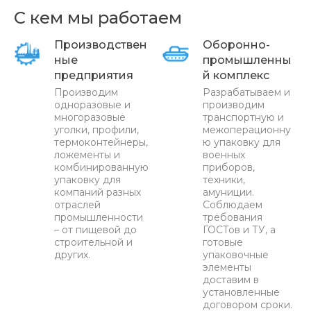
С кем мы работаем
Производствен
Оборонно-
ные
промышленны
предприятия
й комплекс
Производим
Разрабатываем и
одноразовые и
производим
многоразовые
транспортную и
уголки, профили,
межоперационну
термоконтейнеры,
ю упаковку для
ложементы и
военных
комбинированную
приборов,
упаковку для
техники,
компаний разных
амуниции.
отраслей
Соблюдаем
промышленности
требования
– от пищевой до
ГОСТов и ТУ, а
строительной и
готовые
других.
упаковочные
элементы
доставим в
установленные
договором сроки.