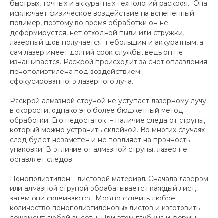
быстрых, точных и аккуратных технологий раскроя. Она
исключает физическое воздействие на вспененный
полимер, поэтому во время обработки он не
деформируется, нет отходной пыли или стружки,
лазерный шов получается небольшим и аккуратным, а
сам лазер имеет долгий срок службы, ведь он не
изнашивается. Раскрой происходит за счет оплавления
пенополиэтилена под воздействием
сфокусированного лазерного луча.
Раскрой алмазной струной не уступает лазерному лучу
в скорости, однако это более бюджетный метод
обработки. Его недостаток – наличие следа от струны,
который можно устранить склейкой. Во многих случаях
след будет незаметен и не повлияет на прочность
упаковки. В отличие от алмазной струны, лазер не
оставляет следов.
Пенополиэтилен – листовой материал. Сначала лазером
или алмазной струной обрабатывается каждый лист,
затем они склеиваются. Можно склеить любое
количество пенополиэтиленовых листов и изготовить
ложемент любой высоты. При этом глубина и формы