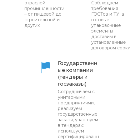
отраслей
Соблюдаем
промышленности
требования
– от пищевой до
ГОСТов и ТУ, а
строительной и
готовые
других.
упаковочные
элементы
доставим в
установленные
договором сроки.
Государственн
ые компании
(тендеры и
госзаказы)
Сотрудничаем с
унитарными
предприятиями,
реализуем
государственные
заказы, участвуем
в тендерах:
используем
сертифицированн