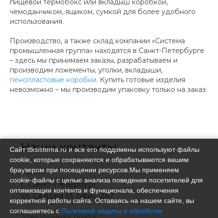
пищевой термобокс или вкладыш коробкой,
чемоданчиком, ящиком, сумкой для более удобного
использования.
Производство, а также склад компании «Система
промышленная группа» находятся в Санкт-Петербурге
– здесь мы принимаем заказы, разрабатываем и
производим ложементы, уголки, вкладыши,
пенопластовые коробки
. Купить готовые изделия
невозможно – мы производим упаковку только на заказ.
Наши контакты
Сайт ttksistema.ru и все его поддомены используют файлы
cookie, которые сохраняются и обрабатываются вашим
браузером при посещении ресурсов.Мы применяем
Адрес:
cookie‑файлы с целью анализа поведения посетителей для
г. Санкт-Петербург
оптимизации контента и функционала, обеспечения
ул. Седова 13, офис 247
корректной работы сайта. Оставаясь на нашем сайте, вы
соглашаетесь с
Политикой защиты и обработки
Электронная почта: