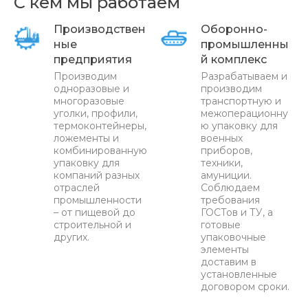
С кем мы работаем
Производствен
Оборонно-
ные
промышленны
предприятия
й комплекс
Производим
Разрабатываем и
одноразовые и
производим
многоразовые
транспортную и
уголки, профили,
межоперационну
термоконтейнеры,
ю упаковку для
ложементы и
военных
комбинированную
приборов,
упаковку для
техники,
компаний разных
амуниции.
отраслей
Соблюдаем
промышленности
требования
– от пищевой до
ГОСТов и ТУ, а
строительной и
готовые
других.
упаковочные
элементы
доставим в
установленные
договором сроки.