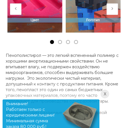
Пенополистирол — это легкий вспененный полимер с
хорошими амортизационными свойствами. Он не
впитывает влагу, не подвержен воздействию
микроорганизмов, способен выдерживать большие
нагрузки. Это экологически чистый материал,
допущенный к контакту с продуктами питания. Кроме
того, пенопласт это один из самых бюджетных
X
упаковочных материалов, поэтому его часто
используют для производства одноразовой тары.
Внимание!
Работаем только с
Мы производим различные виды пенопластовой
юридическими лицами!
упаковки:
Минимальная сумма
заказа 80 000 руб.!