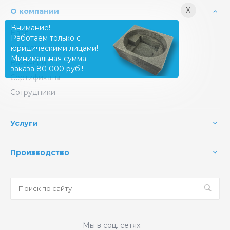
X
О компании
Внимание!
Блог
Работаем только с
Новости
юридическими лицами!
Минимальная сумма
Вакансии
заказа 80 000 руб.!
Сертификаты
Сотрудники
Услуги
Производство
Мы в соц. сетях