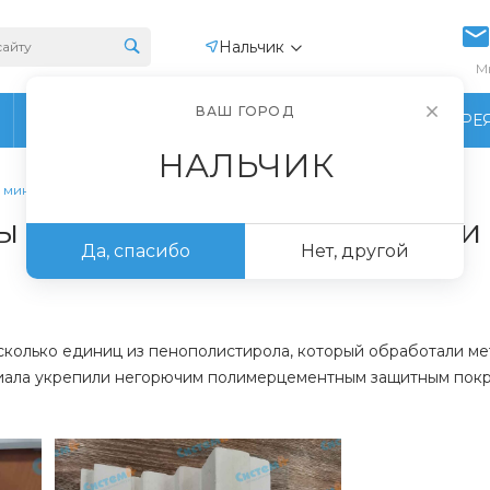
Нальчик
М
ВАШ ГОРОД
ПРОИЗВОДСТВО
ФОТОГАЛЕРЕ
НАЛЬЧИК
 минваты
ы карнизов из пенопласта и
Да, спасибо
Нет, другой
сколько единиц из пенополистирола, который обработали ме
иала укрепили негорючим полимерцементным защитным покр