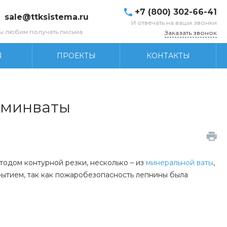
+7 (800) 302-66-41
sale@ttksistema.ru
И отвечать на ваши звонки
ы любим получать письма
Заказать звонок
Я
ПРОЕКТЫ
КОНТАКТЫ
 минваты
тодом контурной резки, несколько – из
минеральной ваты
,
ытием, так как пожаробезопасность лепнины была