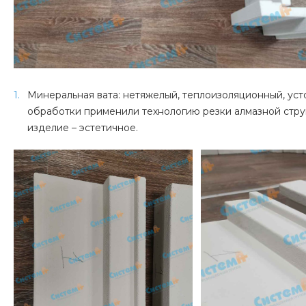
Минеральная вата: нетяжелый, теплоизоляционный, уст
обработки применили технологию резки алмазной струн
изделие – эстетичное.