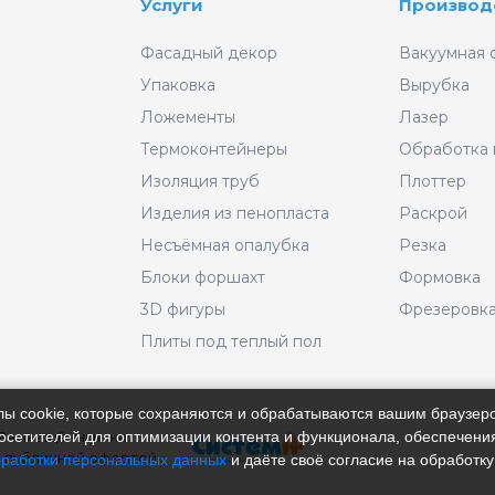
Услуги
Производ
Фасадный декор
Вакуумная 
Упаковка
Вырубка
Ложементы
Лазер
Термоконтейнеры
Обработка
Изоляция труб
Плоттер
Изделия из пенопласта
Раскрой
Несъёмная опалубка
Резка
Блоки форшахт
Формовка
3D фигуры
Фрезеровк
Плиты под теплый пол
айлы cookie, которые сохраняются и обрабатываются вашим браузе
 Размещённые на
сетителей для оптимизации контента и функционала, обеспечения
 публичной офертой.
бработки персональных данных
и даёте своё согласие на обработку