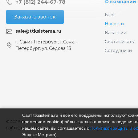
О компании
+7 (812) 244-67-78
Блог
Заказать звонок
Новости
sale@ttksistema.ru
Вакансии
Сертификаты
г. Санкт-Петербург, г.Санкт-
Петербург, ул. Седова 13
Сотрудники
Сайт ttksistema.ru и все его поддомены используют ф
© 2026 Система промышленная группа, Все права защищены.
применяем cookie‑файлы с целью анализа поведения по
сайте данные носят информационный характер и не являются
нашем сайте, вы соглашаетесь с
Политикой защиты и о
Яндекс.Метрика).