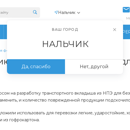
Нальчик
М
ВАШ ГОРОД
ПРОИЗВОДСТВО
ФОТОГАЛЕРЕ
НАЛЬЧИК
ля форсунок
тию защитных ложементов д
Да, спасибо
Нет, другой
росом на разработку транспортного вкладыша из НПЭ для б
заменить, и количество поврежденной продукции подскочило 
дложили использовать для перевозки легкие, ударостойкие,
 из гофрокартона.