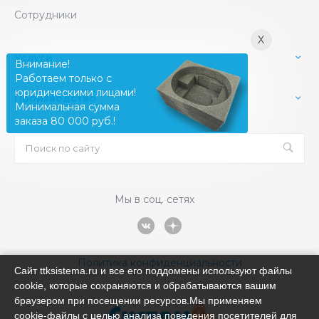
Сотрудники
X
Услуги
Внимание!
Работаем только с
юридическими лицами!
Производство
Минимальная сумма
заказа 80 000 руб.!
Мы в соц. сетях
Политика конфиденциальности
Сайт ttksistema.ru и все его поддомены используют файлы
cookie, которые сохраняются и обрабатываются вашим
браузером при посещении ресурсов.Мы применяем
cookie‑файлы с целью анализа поведения посетителей для