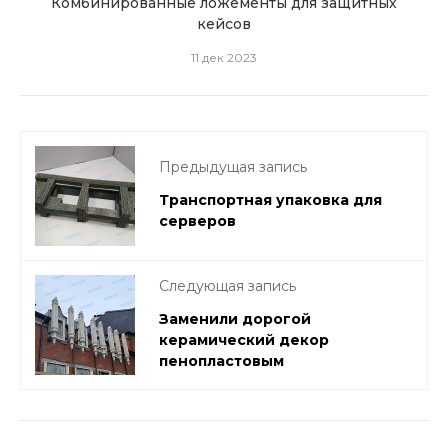
для
Комбинированные ложементы для защитных
Уп
кейсов
11 дек 2023
Предыдущая запись
Транспортная упаковка для
серверов
Следующая запись
Заменили дорогой
керамический декор
пенопластовым